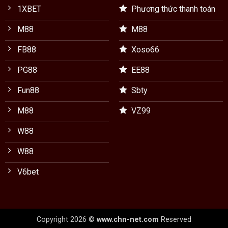
1XBET
Phương thức thanh toán
M88
M88
FB88
Xoso66
PG88
EE88
Fun88
Sbty
M88
VZ99
W88
W88
V6bet
Copyright 2026 ©
www.chn-net.com
Reserved