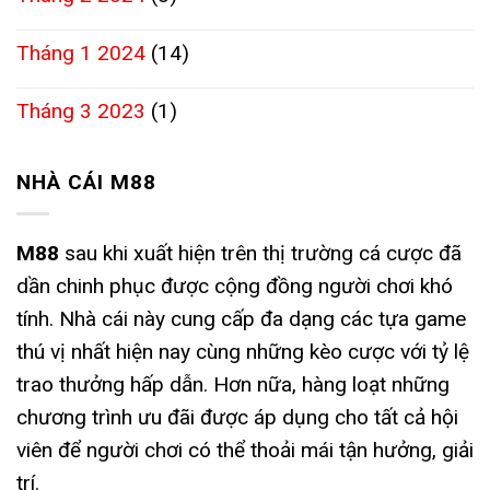
Tháng 1 2024
(14)
Tháng 3 2023
(1)
NHÀ CÁI M88
M88
sau khi xuất hiện trên thị trường cá cược đã
dần chinh phục được cộng đồng người chơi khó
tính. Nhà cái này cung cấp đa dạng các tựa game
thú vị nhất hiện nay cùng những kèo cược với tỷ lệ
trao thưởng hấp dẫn. Hơn nữa, hàng loạt những
chương trình ưu đãi được áp dụng cho tất cả hội
viên để người chơi có thể thoải mái tận hưởng, giải
trí.