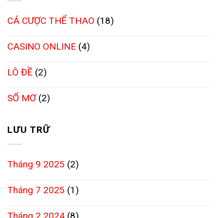
CÁ CƯỢC THỂ THAO
(18)
CASINO ONLINE
(4)
LÔ ĐỀ
(2)
SỔ MƠ
(2)
LƯU TRỮ
Tháng 9 2025
(2)
Tháng 7 2025
(1)
Tháng 2 2024
(8)